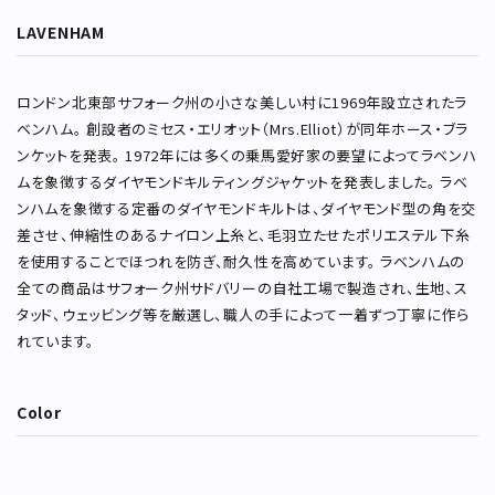
LAVENHAM
ロンドン北東部サフォーク州の小さな美しい村に1969年設立されたラ
ベンハム。 創設者のミセス・エリオット（Mrs.Elliot）が同年ホース・ブラ
ンケットを発表。 1972年には多くの乗馬愛好家の要望によってラベンハ
ムを象徴するダイヤモンドキルティングジャケットを発表しました。 ラベ
ンハムを象徴する定番のダイヤモンドキルトは、ダイヤモンド型の角を交
差させ、伸縮性のあるナイロン上糸と、毛羽立たせたポリエステル下糸
を使用することでほつれを防ぎ、耐久性を高めています。 ラベンハムの
全ての商品はサフォーク州サドバリーの自社工場で製造され、生地、ス
タッド、ウェッビング等を厳選し、職人の手によって一着ずつ丁寧に作ら
れています。
Color