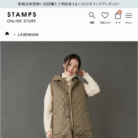
新規会員登録＋初回購入で次回使える1,000ポイントプレゼント！
0
検索
お気に入り
カート
メニュー
LAVENHAM
search
刺繍
デニム
オケージョン