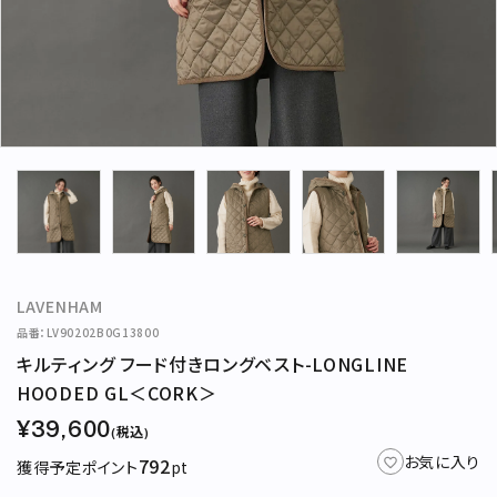
アカウント
新規会員登録
新着商品
再入荷商品
定番商品
LAVENHAM
カテゴリー
品番：LV90202B0G13800
キルティング フード付きロングベスト-LONGLINE
ブランド
HOODED GL＜CORK＞
お問い合わせ
¥39,600
(税込)
お気に入り
792
獲得予定ポイント
pt
特集
お知らせ