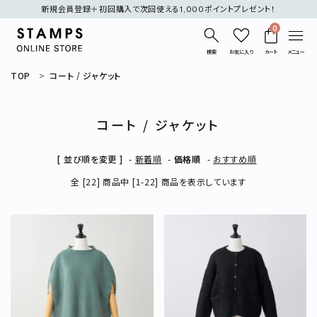
新規会員登録＋初回購入で次回使える1,000ポイントプレゼント！
0
検索
お気に入り
カート
メニュー
TOP
コート / ジャケット
コート / ジャケット
[ 並び順を変更 ]
-
新着順
-
価格順
-
おすすめ順
search
全 [22] 商品中 [1-22] 商品を表示しています
刺繍
デニム
オケージョン
表示する商品はありません。