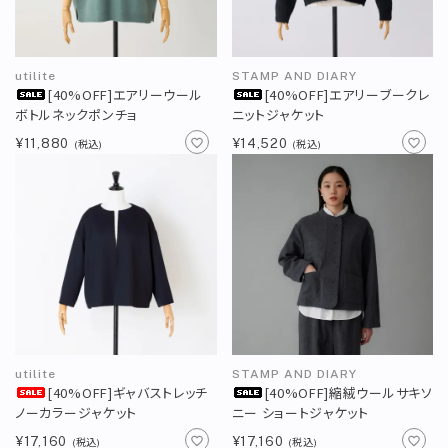
アカウント
新規会員登録
新着商品
utilite
STAMP AND DIARY
[40%OFF]エアリーウール
[40%OFF]エアリーブークレ
再入荷商品
ボトルネックポンチョ
ニットジャケット
¥11,880
¥14,520
(税込)
(税込)
定番商品
カテゴリー
ブランド
お問い合わせ
特集
お知らせ
utilite
STAMP AND DIARY
[40%OFF]ギャバストレッチ
[40%OFF]縮絨ウールサキソ
ノーカラージャケット
ニー ショートジャケット
STAMPSについて
オフィシャルサイト
¥17,160
¥17,160
(税込)
(税込)