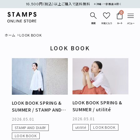
16,500円（税込）以上ご購入で送料無料
＊沖縄・一部離島は除く
0
検索
お気に入り
カート
メニュー
ホーム
LOOK BOOK
LOOK BOOK
search
新着商品
LOOK BOOK SPRING &
LOOK BOOK SPRING &
SUMMER / utilité
再入荷商品
SUMMER / STAMP AND
DIARY
2026.05.01
2026.05.01
カテゴリー
utilité
LOOK BOOK
STAMP AND DIARY
LOOK BOOK