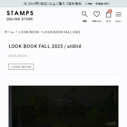
16,500円（税込）以上ご購入で送料無料
＊沖縄・一部離島は除く
0
検索
お気に入り
カート
メニュー
ホーム
LOOK BOOK
LOOK BOOK FALL 2025 /
utilité
LOOK BOOK FALL 2025 / utilité
2025.08.24
LOOK BOOK
search
新着商品
再入荷商品
カテゴリー