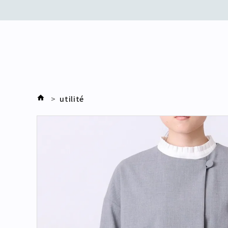
utilité
search
刺繍
デニム
オケージョン
リバティ