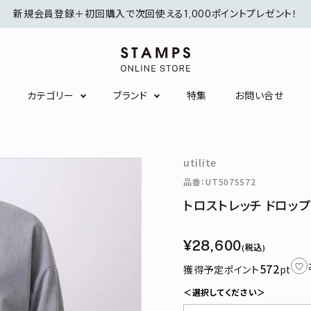
新規会員登録＋初回購入で次回使える1,000ポイントプレゼント！
カテゴリー
ブランド
特集
お問い合せ
シャツ/ブラウス
ニット/カーディガン
utilite
ワンピース
スカート
品番：UT507SS72
トロストレッチ ドロッ
インナーウェア
ソックス
アクセサリー
服飾雑貨
¥28,600
(税込)
572
獲得予定ポイント
pt
＜選択してください＞