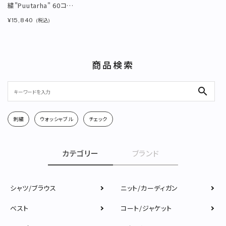
繍"Puutarha" 60コッ
トンローン フリルブラ
¥15,840
(税込)
ウス
商品検索
search
刺繍
ウォッシャブル
チェック
カテゴリー
ブランド
シャツ/ブラウス
ニット/カーディガン
ベスト
コート/ジャケット