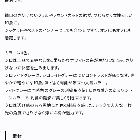
快適です。
袖口のさりげないフリルやラウンドカットの裾が、やわらかく女性らしい
印象に。
ジャケットやベストのインナーとしても合わせやすく、オンにもオフにも
活躍します。
カラーは4色。
シロは上品で清楚な印象。柔らかなホワイトの糸が生地になじみ、さり
げない立体感を生み出します。
シロライトグレーは、シロライトグレーは淡いコントラストが織りなす、爽
やかで軽やかな印象。ほどよく刺繍が際立つ人気カラー。
ライトグレーは同系色のグレーの刺繍糸を使用。落ち着きのあるワント
ーンカラーで、刺繍の陰影が美しく引き立ちます。
クロは透け感のある黒地に同色の刺繍を施した、シックで大人な一枚。
光の角度でさりげなく浮かぶ柄が魅力です。
素材