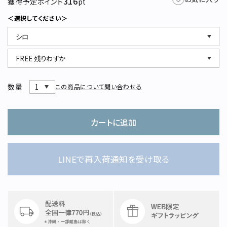
316
獲得予定ポイント
pt
STAMPSについて
オフィシャルサイト
＜選択してください＞
直営店
TRAVELOGUE
Instagram
数量
この商品について問い合わせる
カートに追加
LINEで再入荷通知を受け取る