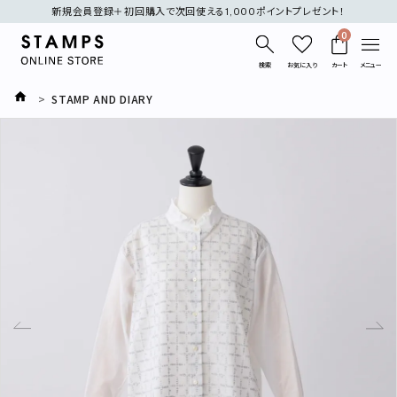
新規会員登録＋初回購入で次回使える1,000ポイントプレゼント！
0
検索
お気に入り
カート
メニュー
STAMP AND DIARY
search
刺繍
デニム
オケージョン