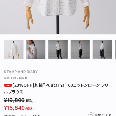
アカウント
新規会員登録
新着商品
再入荷商品
定番商品
STAMP AND DIARY
カテゴリー
品番：SD504AW45
[20%OFF]刺繍"Puutarha" 60コットンローン フリ
ブランド
ルブラウス
お問い合わせ
¥19,800
(税込)
¥15,840
(税込)
特集
お知らせ
お気に入り