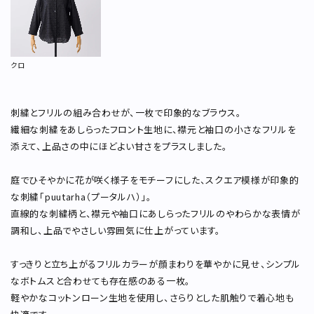
クロ
刺繍とフリルの組み合わせが、一枚で印象的なブラウス。
繊細な刺繍をあしらったフロント生地に、襟元と袖口の小さなフリルを
添えて、上品さの中にほどよい甘さをプラスしました。
庭でひそやかに花が咲く様子をモチーフにした、スクエア模様が印象的
な刺繍「puutarha（プータルハ）」。
直線的な刺繍柄と、襟元や袖口にあしらったフリルのやわらかな表情が
調和し、上品でやさしい雰囲気に仕上がっています。
すっきりと立ち上がるフリルカラーが顔まわりを華やかに見せ、シンプル
なボトムスと合わせても存在感のある一枚。
軽やかなコットンローン生地を使用し、さらりとした肌触りで着心地も