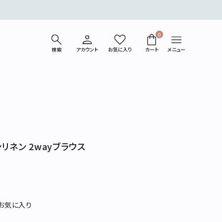
0
検索
アカウント
お気に入り
カート
メニュー
ベスト
コート/ジャケット
パンツ
カットソー
ンリネン 2wayブラウス
シューズ
バッグ
ライフスタイル
ギフトラッピング
お気に入り