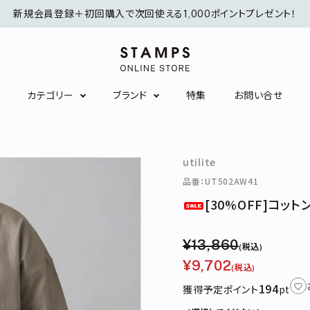
新規会員登録＋初回購入で次回使える1,000ポイントプレゼント！
カテゴリー
ブランド
特集
お問い合せ
シャツ/ブラウス
ニット/カーディガン
utilite
ワンピース
スカート
品番：UT502AW41
[30%OFF]コット
インナーウェア
ソックス
アクセサリー
服飾雑貨
¥13,860
(税込)
¥9,702
(税込)
194
獲得予定ポイント
pt