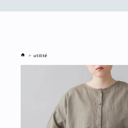
utilité
search
刺繍
デニム
オケージョン
リバティ