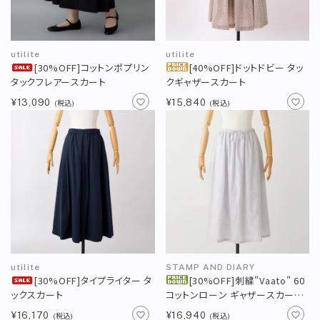
アカウント
新規会員登録
新着商品
utilite
utilite
[30%OFF]コットンポプリン
[40%OFF]ドットドビー タッ
再入荷商品
タックフレアースカート
クギャザースカート
¥13,090
¥15,840
(税込)
(税込)
定番商品
カテゴリー
ブランド
お問い合わせ
特集
お知らせ
utilite
STAMP AND DIARY
[30%OFF]タイプライター タ
[30%OFF]刺繍"Vaato" 60
ックスカート
コットンローン ギャザースカート
STAMPSについて
オフィシャルサイト
82cm丈
¥16,170
¥16,940
(税込)
(税込)