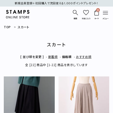
新規会員登録＋初回購入で次回使える1,000ポイントプレゼント！
0
検索
お気に入り
カート
メニュー
TOP
スカート
スカート
[ 並び順を変更 ]
-
新着順
-
価格順
-
おすすめ順
search
全 [22] 商品中 [1-22] 商品を表示しています
刺繍
デニム
オケージョン
表示する商品はありません。