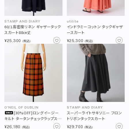
STAMP AND DIARY
utilite
60/1高密度リネン ギャザータック
インドラミーコットン タックギャザ
スカート88㎝丈
ースカート
¥25,300
¥25,300
(税込)
(税込)
O'NEIL OF DUBLIN
STAMP AND DIARY
[30%OFF]ロングイージー
スーパーライトサキソニー フロン
キルト タータンチェックラップスカ
トリボンタックスカート
ート83cm丈＜2サイズ展開＞
¥26,180
¥29,700
(税込)
(税込)