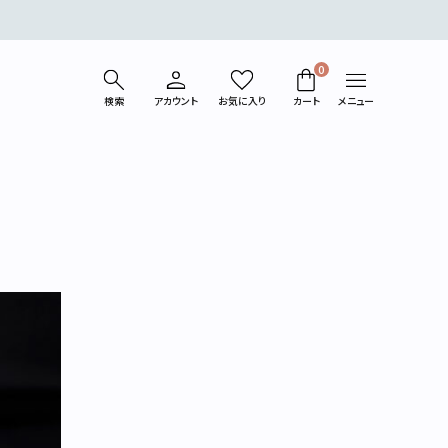
0
検索
アカウント
お気に入り
カート
メニュー
ベスト
コート/ジャケット
パンツ
カットソー
シューズ
バッグ
ライフスタイル
ギフトラッピング