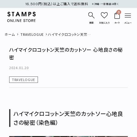
16,500円（税込）以上ご購入で送料無料
＊沖縄・一部離島は除く
0
検索
お気に入り
カート
メニュー
ホーム
TRAVELOGUE
ハイマイクロコットン天竺の
カットソー 心地良さの秘密
ハイマイクロコットン天竺のカットソー 心地良さの秘
密
2024.01.20
search
TRAVELOGUE
新着商品
再入荷商品
ハイマイクロコットン天竺のカットソー心地良
さの秘密（染色編）
カテゴリー