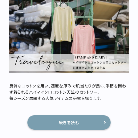
ブランド
お問い合わせ
特集
お知らせ
STAMPSについて
オフィシャルサイト
直営店
TRAVELOGUE
Instagram
良質なコットンを用い、適度な厚みで肌当たりが良く、季節を問わ
ず着られるハイマイクロコットン天竺のカットソー。
毎シーズン展開する人気アイテムの秘密を探ります。
続きを読む