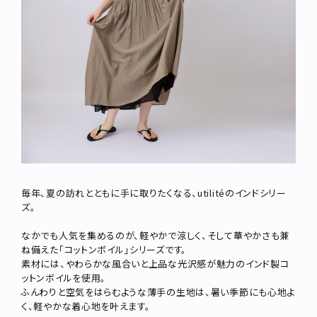
ブランド
お問い合わせ
特集
お知らせ
STAMPSについて
オフィシャルサイト
直営店
TRAVELOGUE
Instagram
毎年、夏の訪れとともに手に取りたくなる、utilitéのインドシリー
ズ。
なかでも人気を集めるのが、軽やかで涼しく、そして華やかさも兼
ね備えた「コットンボイル」シリーズです。
素材には、やわらかな風合いと上品な光沢感が魅力のインド製コ
ットンボイルを使用。
ふんわりと空気をはらむような薄手の生地は、暑い季節にも心地よ
く、軽やかな着心地を叶えます。