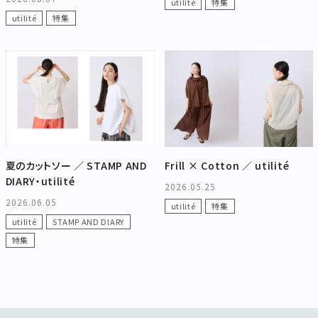
utilité
特集
utilité
特集
夏のカットソー ／ STAMP AND
Frill × Cotton ／ utilité
DIARY・utilité
2026.05.25
2026.06.05
utilité
特集
utilité
STAMP AND DIARY
特集