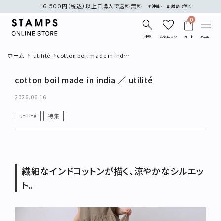
16,500円（税込）以上ご購入で送料無料
＊沖縄・一部離島は除く
0
検索
お気に入り
カート
メニュー
ホーム
utilité
cotton boil made in india
／ utilité
cotton boil made in india ／ utilité
2026.06.16
utilité
特集
search
新着商品
繊細なインドコットンが描く、涼やかなシルエッ
再入荷商品
ト。
カテゴリー