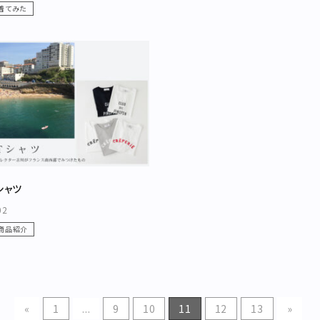
着てみた
シャツ
02
商品紹介
«
1
...
9
10
11
12
13
»