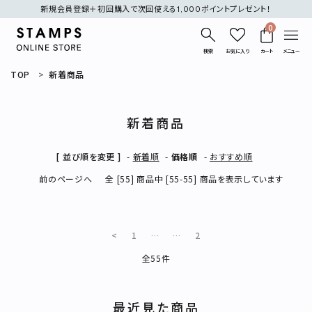
新規会員登録＋初回購入で次回使える1,000ポイントプレゼント！
0
検索
お気に入り
カート
メニュー
TOP
新着商品
新着商品
[ 並び順を変更 ]
-
新着順
-
価格順
-
おすすめ順
search
前のページへ
全 [55] 商品中 [55-55] 商品を表示しています
刺繍
デニム
オケージョン
<
1
…
…
2
全55件
表示する商品はありません。
最近見た商品