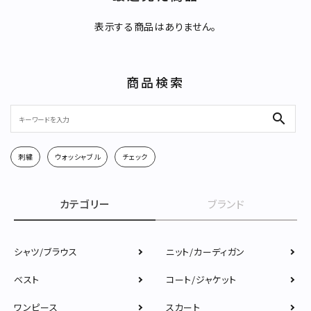
キーワード
アカウント
新規会員登録
表示する商品はありません。
新着商品
カテゴリー
再入荷商品
商品検索
定番商品
search
カテゴリー
刺繍
ウォッシャブル
チェック
検索する
ブランド
カテゴリー
ブランド
お問い合わせ
シャツ/ブラウス
ニット/カーディガン
特集
お知らせ
ベスト
コート/ジャケット
STAMPSについて
オフィシャルサイト
ワンピース
スカート