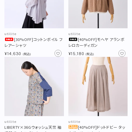
アカウント
新規会員登録
新着商品
再入荷商品
utilite
utilite
[30%OFF]コットンボイル フ
[40%OFF]モヘヤ アランボ
レアーシャツ
レロカーディガン
定番商品
¥14,630
¥15,180
(税込)
(税込)
カテゴリー
ブランド
お問い合わせ
特集
お知らせ
utilite
utilite
STAMPSについて
オフィシャルサイト
LIBERTY×36Gウォッシュ天竺 袖
[40%OFF]ドットドビー タッ