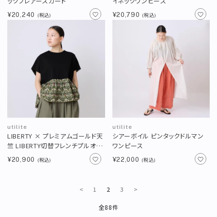
ックフレアースカート
イネックワンピース
¥20,240
¥20,790
(税込)
(税込)
utilite
utilite
LIBERTY × プレミアムゴールド天
シアーボイル ピンタックドルマン
竺 LIBERTY切替フレンチプルオー
ワンピース
バー
¥20,900
¥22,000
(税込)
(税込)
<
1
2
3
>
全88件