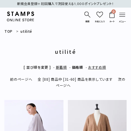
新規会員登録＋初回購入で次回使える1,000ポイントプレゼント！
0
検索
お気に入り
カート
メニュー
TOP
utilité
utilité
[ 並び順を変更 ]
-
新着順
-
価格順
-
おすすめ順
search
前のページへ
全 [88] 商品中 [31-60] 商品を表示しています
次の
刺繍
デニム
オケージョン
ページへ
表示する商品はありません。